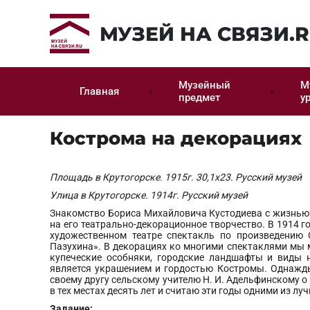
МУЗЕЙ НА СВЯЗИ.
Музейный
М
Главная
предмет
у
Кострома на декорациях
Площадь в Крутогорске. 1915г.
30,1x23. Русский музей
Улица в Крутогорске. 1914г.
Русский музей
Знакомство Бориса Михайловича Кустодиева с жизнью
на его театрально-декорационное творчество. В 1914 
художественном театре спектакль по произведению
Пазухина». В декорациях ко многими спектаклями мы 
купеческие особняки, городские ландшафты и виды н
является украшением и гордостью Костромы. Однажд
своему другу сельскому учителю Н. И. Адельфинскому о
в тех местах десять лет и считаю эти годы одними из лу
Задание: